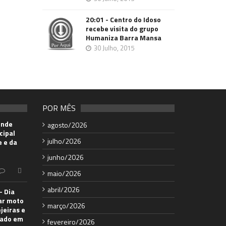
20:01 - Centro do Idoso
recebe visita do grupo
Humaniza Barra Mansa
30 Julho, 2015
POR MÊS
ende
agosto/2026
cipal
julho/2026
e e da
junho/2026
maio/2026
abril/2026
– Dia
ear moto
março/2026
ejeiras e
bado em
fevereiro/2026