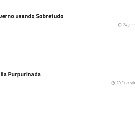
verno usando Sobretudo
24 Jun
lia Purpurinada
20 Feverei