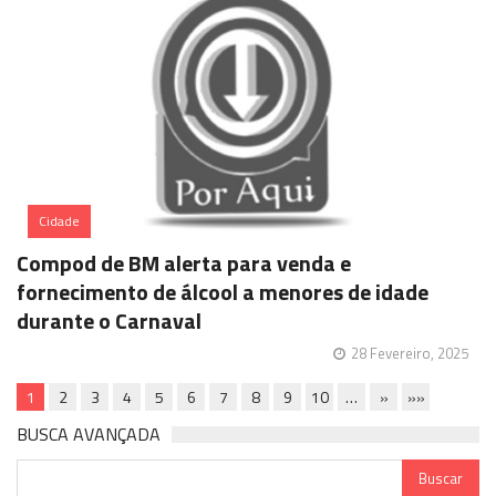
Cidade
Compod de BM alerta para venda e
fornecimento de álcool a menores de idade
durante o Carnaval
28 Fevereiro, 2025
1
2
3
4
5
6
7
8
9
10
…
»
»»
BUSCA AVANÇADA