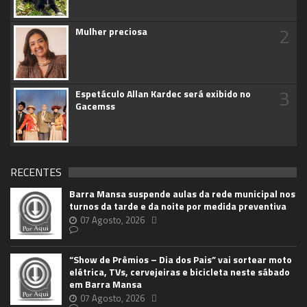
2
Mulher preciosa
3
Espetáculo Allan Kardec será exibido no
Gacemss
RECENTES
Barra Mansa suspende aulas da rede municipal nos
turnos da tarde e da noite por medida preventiva
07 Agosto, 2026
“Show de Prêmios – Dia dos Pais” vai sortear moto
elétrica, TVs, cervejeiras e bicicleta neste sábado
em Barra Mansa
07 Agosto, 2026