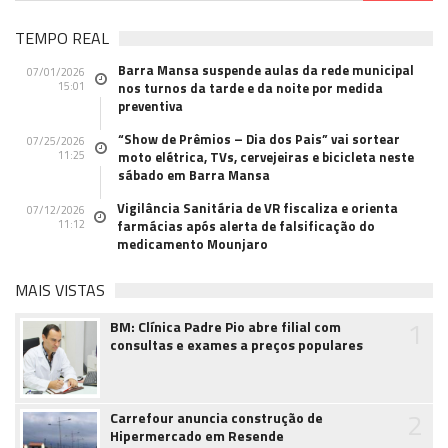
TEMPO REAL
Barra Mansa suspende aulas da rede municipal
07/01/2026
15:01
nos turnos da tarde e da noite por medida
preventiva
“Show de Prêmios – Dia dos Pais” vai sortear
07/25/2026
11:25
moto elétrica, TVs, cervejeiras e bicicleta neste
sábado em Barra Mansa
Vigilância Sanitária de VR fiscaliza e orienta
07/12/2026
11:12
farmácias após alerta de falsificação do
medicamento Mounjaro
MAIS VISTAS
1
BM: Clínica Padre Pio abre filial com
consultas e exames a preços populares
2
Carrefour anuncia construção de
Hipermercado em Resende