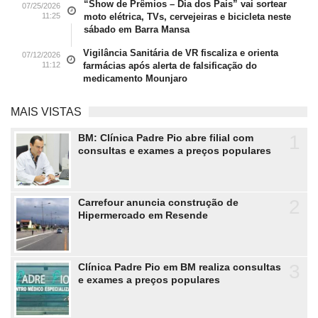
“Show de Prêmios – Dia dos Pais” vai sortear
07/25/2026
11:25
moto elétrica, TVs, cervejeiras e bicicleta neste
sábado em Barra Mansa
Vigilância Sanitária de VR fiscaliza e orienta
07/12/2026
11:12
farmácias após alerta de falsificação do
medicamento Mounjaro
MAIS VISTAS
1
BM: Clínica Padre Pio abre filial com
consultas e exames a preços populares
2
Carrefour anuncia construção de
Hipermercado em Resende
3
Clínica Padre Pio em BM realiza consultas
e exames a preços populares