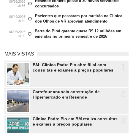
Resende confere posse a 30 novos servidores
06/36/2026
16:36
concursados
Pacientes que passaram por mutirão na Clínica
06/49/2026
15:49
dos Olhos de VR aprovam atendimento
Barra do Piraí garante quase R$ 12 milhões em
06/06/2026
14:06
emendas no primeiro semestre de 2026
MAIS VISTAS
1
BM: Clínica Padre Pio abre filial com
consultas e exames a preços populares
2
Carrefour anuncia construção de
Hipermercado em Resende
3
Clínica Padre Pio em BM realiza consultas
e exames a preços populares