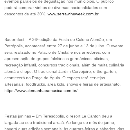
eventos paralelos de degustação nos municípios. O público
poderá comprar vinhos de diversas nacionalidades com
descontos de até 30%.
www.serrawineweek.com.br
Bauernfest – A 36ª edição da Festa do Colono Alemão, em
Petrópolis, acontecerá entre 27 de junho e 13 de julho. O evento
será realizado no Palácio de Cristal e nos arredores, com
apresentação de grupos folclóricos germânicos, oficinas,
recreação infantil, concursos tradicionais, além de muita culinária
alemã e chope. O tradicional Jardim Cervejeiro, o Biergarten,
acontecerá na Praça da Águia. O espaço terá cervejas
artesanais, foodtrucks, área kids, shows e feiras de artesanato.
https://www.alemanhaeamusica.com.br/
Festas juninas – Em Teresópolis, o resort Le Canton deu a
largada ao seu tradicional arraiá. Ao longo do mês de junho,
haverá duas edições semanais: às quartas-feiras e sábados, das