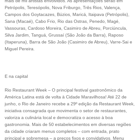
mais de mil artistas envolvidos. As apresentações serão em
Petrópolis, Teresópolis, Nova Friburgo, Três Rios, Valença,
Campos dos Goytacazes, Búzios, Maricá, Itaipava (Petrópolis),
Sana (Macaé), Cabo Frio, Rio das Ostras, Penedo, Magé,
Vassouras, Cardoso Moreira, Casimiro de Abreu, Porciúncula,
Silva Jardim, Tanguá, Grussaí (São João da Barra), Raposo
(Itaperuna), Barra de São João (Casimiro de Abreu), Varre-Sai e
Miguel Pereira.
E na capital
Rio Restaurant Week – O principal festival gastronômico da
América Latina está de volta à Cidade Maravilhosa! Até 22 de
junho, o Rio de Janeiro recebe a 29º edição da Restaurant Week,
iniciativa consagrada que movimenta o setor de restaurantes,
valoriza a culinária local e democratiza o acesso à boa
gastronomia. Mais de 50 estabelecimentos em diversas regiões
da cidade criaram menus completos – com entrada, prato
principal e sobremesa – a preços fixos e convidativos. Menu