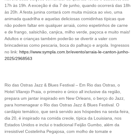
17h às 19h. A exceção é dia 7 de junho, quando ocorrerá das 18h
às 20h. A festa junina contará com muita música ao vivo, uma
animada quadrilha e aquelas deliciosas comidinhas típicas que
não podem faltar em qualquer arraiá, como espetinhos de carne
e de frango, salsichão, canjica, milho verde, paçoca e muito mais!
Adultos e crianças também poderão se divertir a valer com
brincadeiras como pescaria, boca do palhaço e argola. Ingressos
no link:
https://www.sympla.com.br/evento/arraia-le-canton-junho-
2025/2968563
Rio das Ostras Jazz & Blues Festival – Em Rio das Ostras, o
Hotel Vilarejo Praia, o primeiro e único all inclusive da região,
prepara um jantar inspirado em New Orleans, o berço do Jazz,
para homenagear o Rio das Ostras Jazz & Blues Festival. O
cardápio temático, que será servido aos hóspedes na sexta-feira,
dia 20, é inspirado na comida creole, típica da Louisiana, nos
Estados Unidos e inclui o tradicional Feijão Gumbo, além da
irresistível Costelinha Pegajosa, com molho de tomate e