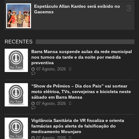
3
Espetáculo Allan Kardec será exibido no
Gacemss
RECENTES
Barra Mansa suspende aulas da rede municipal
nos turnos da tarde e da noite por medida
preventiva
07 Agosto, 2026
“Show de Prêmios – Dia dos Pais” vai sortear
moto elétrica, TVs, cervejeiras e bicicleta neste
sábado em Barra Mansa
07 Agosto, 2026
Vigilância Sanitária de VR fiscaliza e orienta
farmácias após alerta de falsificação do
medicamento Mounjaro
07 Agosto, 2026