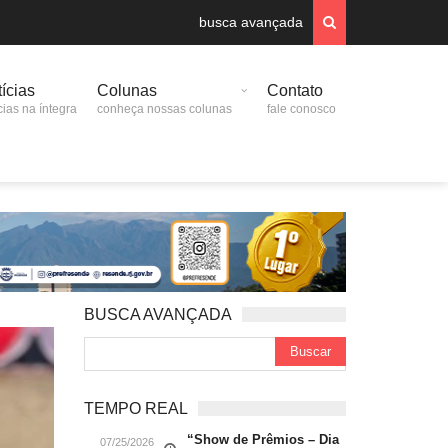
busca avançada
ícias
Colunas
Contato
cias na íntegra
conheça nossas colunas
fale conosco
BUSCA AVANÇADA
TEMPO REAL
“Show de Prêmios – Dia
07/25/2026