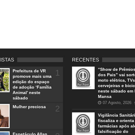
VISTAS
RECENTES
“Show de Prêmios
1
Prefeitura de VR
dos Pais” vai sort
promove mais uma
moto elétrica, TVs
edição do espaço
cervejeiras e bicic
de adoção ‘Família
neste sábado em 
Animal’ neste
Mansa
sábado
07 Agosto, 2026
2
Mulher preciosa
Vigilância Sanitár
fiscaliza e orienta
farmácias após al
falsificação do
Espetáculo Allan