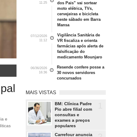
11:25
dos Pais” vai sortear
moto elétrica, TVs,
cervejeiras e bicicleta
neste sábado em Barra
Mansa
Vigilância Sanitária de
07/12/2026
11:12
VR fiscaliza e orienta
farmácias após alerta de
falsificação do
medicamento Mounjaro
Resende confere posse a
06/36/2026
16:36
30 novos servidores
concursados
pal
MAIS VISTAS
1
BM: Clínica Padre
Pio abre filial com
consultas e
exames a preços
populares
íticas
2
Carrefour anuncia