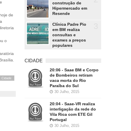
 e
construção de
Hipermercado em
Resende
hoje de
ta
3
Clínica Padre Pio
iretoria
em BM realiza
consultas e
exames a preços
ou o
populares
aratória
rasília.
CIDADE
20:06 - Saae BM e Corpo
de Bombeiros retiram
Cidade
vaca morta do Rio
Paraíba do Sul
30 Julho, 2015
20:04 - Saae-VR realiza
interligação da rede do
Vila Rica com ETE Gil
Portugal
30 Julho, 2015