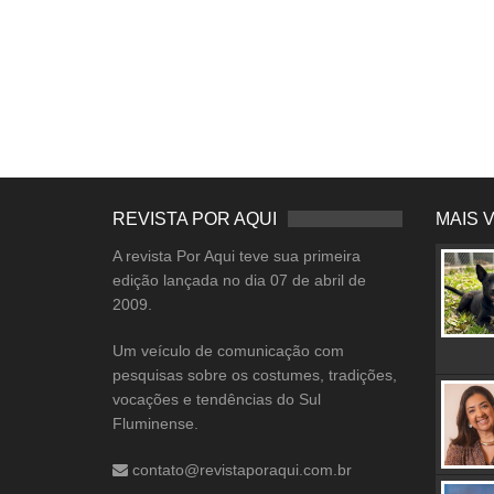
REVISTA POR AQUI
MAIS 
A revista Por Aqui teve sua primeira
edição lançada no dia 07 de abril de
2009.
Um veículo de comunicação com
pesquisas sobre os costumes, tradições,
vocações e tendências do Sul
Fluminense.
contato@revistaporaqui.com.br