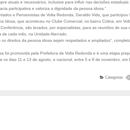
re atuais e necessários, inclusive para influir nas decisões estaduais
ia participativa e valoriza a dignidade da pessoa idosa.”
tados e Pensionistas de Volta Redonda, Geraldo Vida, que participou 
a Idosa, que aconteceu no Clube Comercial, no bairro Colina, em Vol
nferência, são levados, por especialistas, para as reuniões de sua d
ra de cada mês, na Unidade Aterrado.
e os direitos da pessoa idosa sejam respeitados e ampliados”, complet
sa foi promovida pela Prefeitura de Volta Redonda e é uma etapa prep
e os dias 11 e 13 de agosto, e nacional, entre 5 e 8 de novembro, em B
Categorias