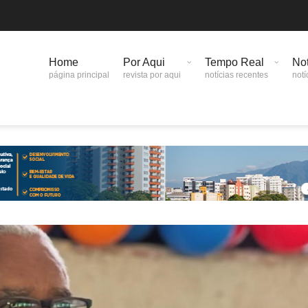
Home
Por Aqui
Tempo Real
Not
página principal
revista por aqui
notícias recentes
notí