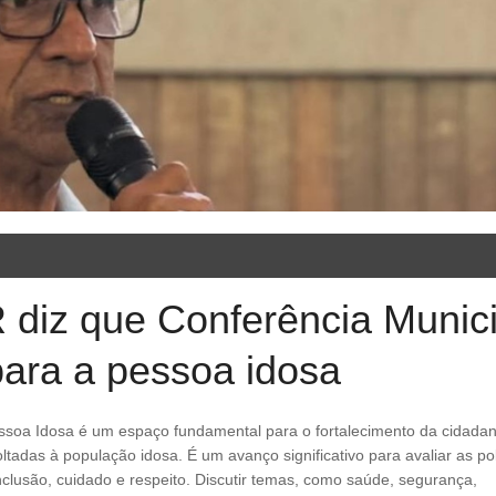
diz que Conferência Munici
para a pessoa idosa
oltadas à população idosa. É um avanço significativo para avaliar as pol
inclusão, cuidado e respeito. Discutir temas, como saúde, segurança,