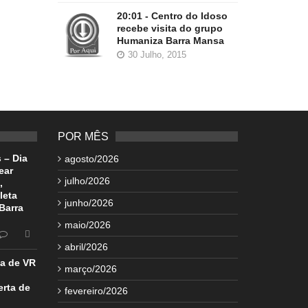
20:01 - Centro do Idoso
recebe visita do grupo
Humaniza Barra Mansa
30 Julho, 2015
POR MÊS
 – Dia
agosto/2026
ear
julho/2026
,
leta
junho/2026
Barra
maio/2026
abril/2026
ia de VR
março/2026
erta de
fevereiro/2026