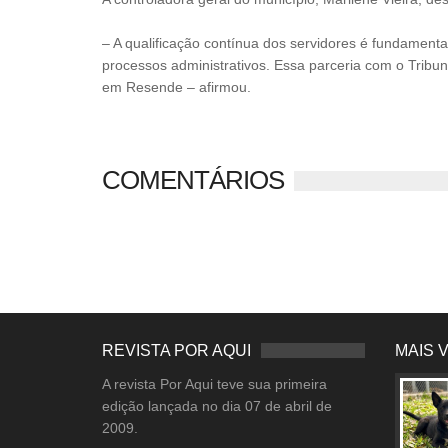
– A qualificação contínua dos servidores é fundamental
processos administrativos. Essa parceria com o Tribu
em Resende – afirmou.
COMENTÁRIOS
REVISTA POR AQUI
MAIS 
A revista Por Aqui teve sua primeira
edição lançada no dia 07 de abril de
2009.