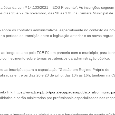
b a ótica da Lei nº 14.133/2021 – ECG Presente”. As inscrições seguem
 os dias 23 e 27 de novembro, das 9h às 17h, na Câmara Municipal de
sobre os contratos administrativos, especialmente no contexto da nov
r o período de transição entre a legislação anterior e as novas regras
s ao longo do ano pelo TCE-RJ em parceria com o município, para fort
r o conhecimento sobre temas estratégicos da administração pública.
nho as inscrições para a capacitação “Gestão em Regime Próprio de
ealizadas entre os dias 20 e 23 de julho, das 10h às 16h, também na 
elo link:
https://www.tcerj.tc.br/portalecg/pagina/publico_alvo_municipa
didático e serão ministrados por profissionais especializados nas resp
tacou a importância da iniciativa para o fortalecimento da gestão públi