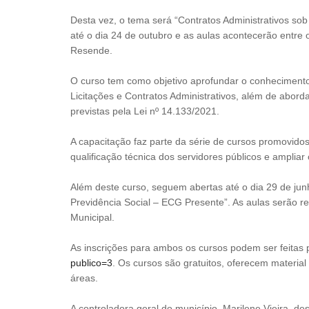
Desta vez, o tema será “Contratos Administrativos so
até o dia 24 de outubro e as aulas acontecerão entre
Resende.
O curso tem como objetivo aprofundar o conhecimento 
Licitações e Contratos Administrativos, além de aborda
previstas pela Lei nº 14.133/2021.
A capacitação faz parte da série de cursos promovido
qualificação técnica dos servidores públicos e amplia
Além deste curso, seguem abertas até o dia 29 de ju
Previdência Social – ECG Presente”. As aulas serão r
Municipal.
As inscrições para ambos os cursos podem ser feitas p
publico=3
. Os cursos são gratuitos, oferecem material 
áreas.
A controladora geral do município, Marilene Vieira, des