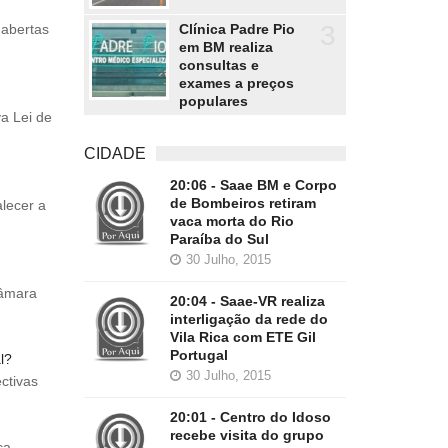
3
Clínica Padre Pio
 abertas
em BM realiza
consultas e
exames a preços
populares
a Lei de
CIDADE
20:06 - Saae BM e Corpo
de Bombeiros retiram
alecer a
vaca morta do Rio
Paraíba do Sul
30 Julho, 2015
Câmara
20:04 - Saae-VR realiza
interligação da rede do
Vila Rica com ETE Gil
Portugal
l?
30 Julho, 2015
ectivas
20:01 - Centro do Idoso
recebe visita do grupo
ca.