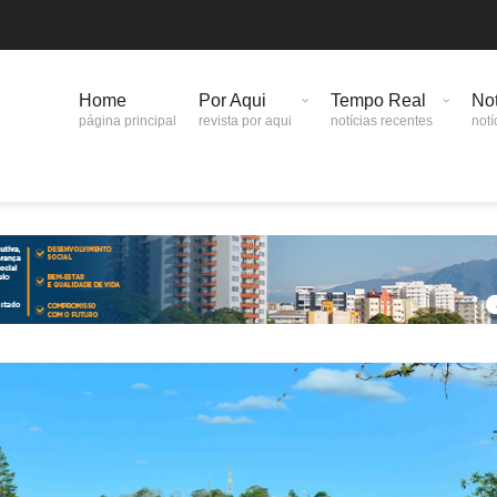
Home
Por Aqui
Tempo Real
Not
página principal
revista por aqui
notícias recentes
notí