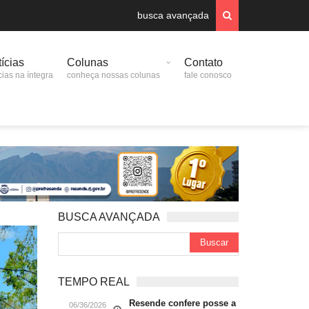
busca avançada
ícias
Colunas
Contato
cias na íntegra
conheça nossas colunas
fale conosco
BUSCA AVANÇADA
TEMPO REAL
Resende confere posse a
06/36/2026