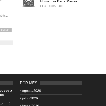
Humaniza Barra Mansa
30 Julho, 2015
blica
Cidade
POR MÊS
posse a
agosto/2026
res
julho/2026
junho/2026