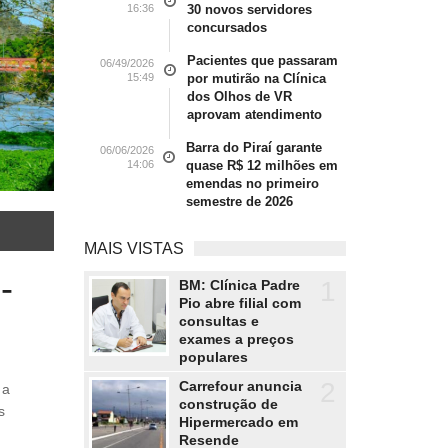
16:36
30 novos servidores
concursados
Pacientes que passaram
06/49/2026
15:49
por mutirão na Clínica
dos Olhos de VR
aprovam atendimento
Barra do Piraí garante
06/06/2026
14:06
quase R$ 12 milhões em
emendas no primeiro
semestre de 2026
MAIS VISTAS
-
1
BM: Clínica Padre
Pio abre filial com
consultas e
exames a preços
populares
2
Carrefour anuncia
construção de
s
Hipermercado em
Resende