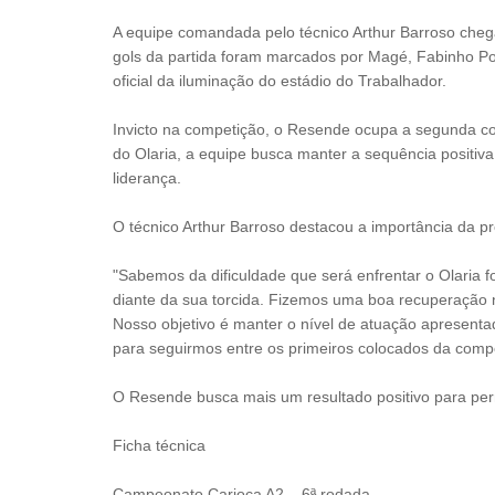
A equipe comandada pelo técnico Arthur Barroso chega
gols da partida foram marcados por Magé, Fabinho P
oficial da iluminação do estádio do Trabalhador.
Invicto na competição, o Resende ocupa a segunda col
do Olaria, a equipe busca manter a sequência positiva
liderança.
O técnico Arthur Barroso destacou a importância da pr
"Sabemos da dificuldade que será enfrentar o Olaria f
diante da sua torcida. Fizemos uma boa recuperação n
Nosso objetivo é manter o nível de atuação apresentad
para seguirmos entre os primeiros colocados da compe
O Resende busca mais um resultado positivo para pe
Ficha técnica
Campeonato Carioca A2 – 6ª rodada