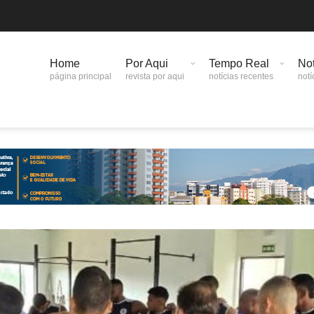
Home
Por Aqui
Tempo Real
Not
página principal
revista por aqui
notícias recentes
notí