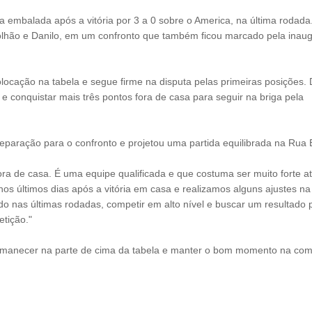
 embalada após a vitória por 3 a 0 sobre o America, na última rodada
olhão e Danilo, em um confronto que também ficou marcado pela inau
ocação na tabela e segue firme na disputa pelas primeiras posições. 
 e conquistar mais três pontos fora de casa para seguir na briga pela
eparação para o confronto e projetou uma partida equilibrada na Rua B
ora de casa. É uma equipe qualificada e que costuma ser muito forte 
os últimos dias após a vitória em casa e realizamos alguns ajustes na
o nas últimas rodadas, competir em alto nível e buscar um resultado p
tição."
rmanecer na parte de cima da tabela e manter o bom momento na com