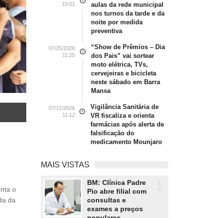
15:01
aulas da rede municipal
nos turnos da tarde e da
noite por medida
preventiva
“Show de Prêmios – Dia
07/25/2026
11:25
dos Pais” vai sortear
moto elétrica, TVs,
cervejeiras e bicicleta
neste sábado em Barra
Mansa
Vigilância Sanitária de
07/12/2026
11:12
VR fiscaliza e orienta
farmácias após alerta de
falsificação do
medicamento Mounjaro
MAIS VISTAS
1
BM: Clínica Padre
Pio abre filial com
consultas e
ada da
exames a preços
populares