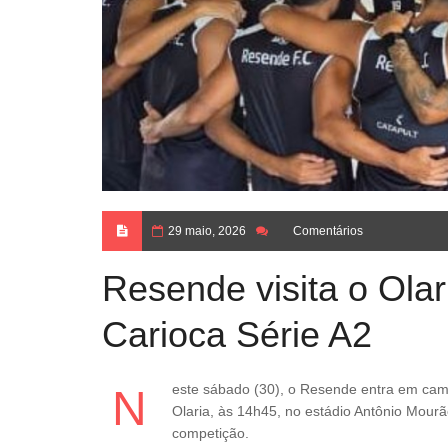
29 maio, 2026
Comentários
Resende visita o Olar
Carioca Série A2
Neste sábado (30), o Resende entra em campo para mais um desafio no Carioca Série A2. O Gigante do Vale enfrenta o
Olaria, às 14h45, no estádio Antônio Mourão
competição.