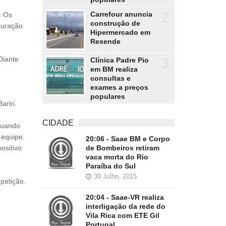
2
Carrefour anuncia
. Os
construção de
guração
Hipermercado em
Resende
Diante
3
Clínica Padre Pio
em BM realiza
consultas e
exames a preços
populares
ariri.
CIDADE
atuando
 equipe.
20:06 - Saae BM e Corpo
de Bombeiros retiram
ositivo
vaca morta do Rio
Paraíba do Sul
30 Julho, 2015
petição.
20:04 - Saae-VR realiza
interligação da rede do
Vila Rica com ETE Gil
Portugal