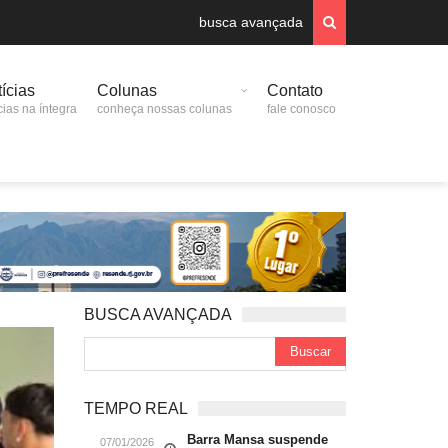
busca avançada
ícias
Colunas
Contato
cias na íntegra
conheça nossas colunas
fale conosco
BUSCA AVANÇADA
TEMPO REAL
Barra Mansa suspende
07/01/2026