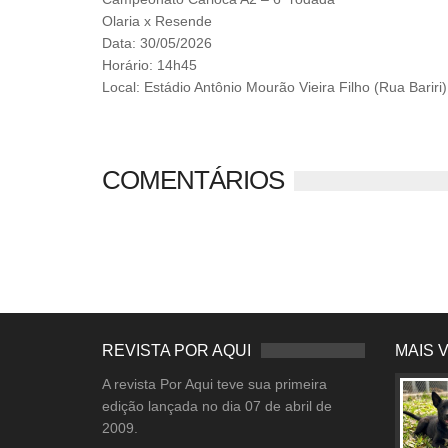
Olaria x Resende
Data: 30/05/2026
Horário: 14h45
Local: Estádio Antônio Mourão Vieira Filho (Rua Bariri)
COMENTÁRIOS
REVISTA POR AQUI
MAIS 
A revista Por Aqui teve sua primeira
edição lançada no dia 07 de abril de
2009.