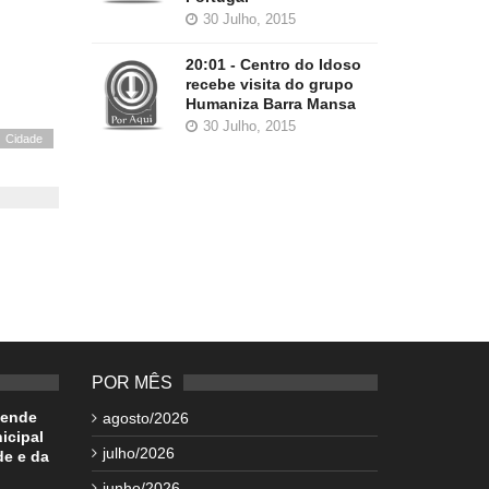
30 Julho, 2015
20:01 - Centro do Idoso
recebe visita do grupo
Humaniza Barra Mansa
30 Julho, 2015
Cidade
POR MÊS
pende
agosto/2026
icipal
julho/2026
de e da
junho/2026