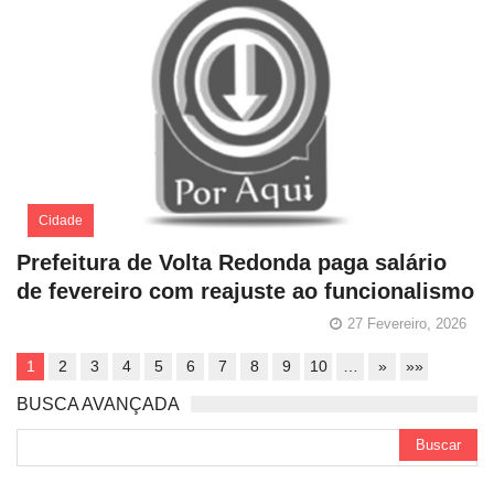
Cidade
Prefeitura de Volta Redonda paga salário
de fevereiro com reajuste ao funcionalismo
27 Fevereiro, 2026
1
2
3
4
5
6
7
8
9
10
…
»
»»
BUSCA AVANÇADA