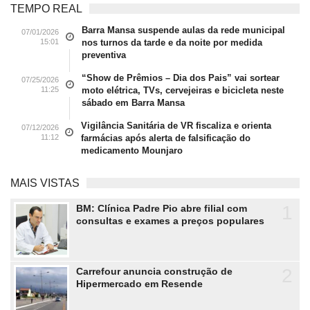
TEMPO REAL
Barra Mansa suspende aulas da rede municipal
07/01/2026
15:01
nos turnos da tarde e da noite por medida
preventiva
“Show de Prêmios – Dia dos Pais” vai sortear
07/25/2026
11:25
moto elétrica, TVs, cervejeiras e bicicleta neste
sábado em Barra Mansa
Vigilância Sanitária de VR fiscaliza e orienta
07/12/2026
11:12
farmácias após alerta de falsificação do
medicamento Mounjaro
MAIS VISTAS
1
BM: Clínica Padre Pio abre filial com
consultas e exames a preços populares
2
Carrefour anuncia construção de
Hipermercado em Resende