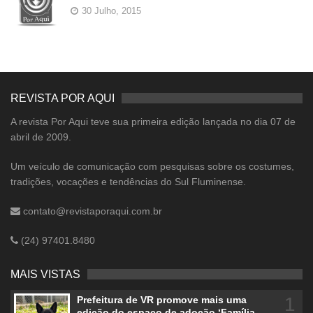
30 Julho, 2015
REVISTA POR AQUI
A revista Por Aqui teve sua primeira edição lançada no dia 07 de
abril de 2009.
Um veículo de comunicação com pesquisas sobre os costumes,
tradições, vocações e tendências do Sul Fluminense.
contato@revistaporaqui.com.br
(24) 97401.8480
MAIS VISTAS
1
Prefeitura de VR promove mais uma
edição do espaço de adoção ‘Família