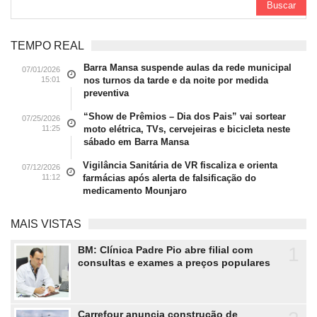
TEMPO REAL
Barra Mansa suspende aulas da rede municipal
07/01/2026
15:01
nos turnos da tarde e da noite por medida
preventiva
“Show de Prêmios – Dia dos Pais” vai sortear
07/25/2026
11:25
moto elétrica, TVs, cervejeiras e bicicleta neste
sábado em Barra Mansa
Vigilância Sanitária de VR fiscaliza e orienta
07/12/2026
11:12
farmácias após alerta de falsificação do
medicamento Mounjaro
MAIS VISTAS
1
BM: Clínica Padre Pio abre filial com
consultas e exames a preços populares
Carrefour anuncia construção de