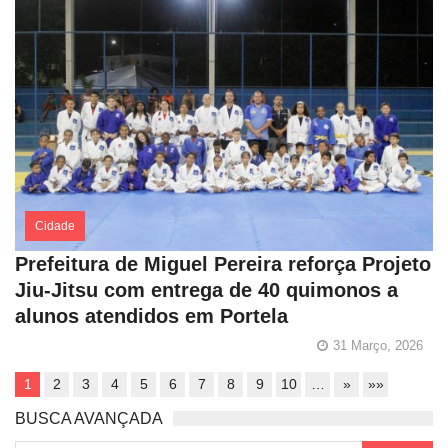
Cidade
Prefeitura de Miguel Pereira reforça Projeto
Jiu-Jitsu com entrega de 40 quimonos a
alunos atendidos em Portela
31 Março, 2026
1
2
3
4
5
6
7
8
9
10
…
»
»»
BUSCA AVANÇADA