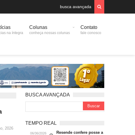
busca avançada
ícias
Colunas
Contato
cias na íntegra
conheça nossas colunas
fale conosco
BUSCA AVANÇADA
a
TEMPO REAL
ho, 2026
Resende confere posse a
06/36/2026