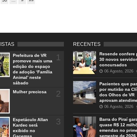
VISTAS
RECENTES
Resende confere 
1
Prefeitura de VR
30 novos servido
promove mais uma
concursados
edição do espaço
06 Agosto, 2026
de adoção ‘Família
Animal’ neste
sábado
Pacientes que pa
por mutirão na Cl
2
Mulher preciosa
dos Olhos de VR
aprovam atendim
06 Agosto, 2026
3
Barra do Piraí gar
Espetáculo Allan
quase R$ 12 milh
Kardec será
emendas no prime
exibido no
semestre de 2026
Gacemss