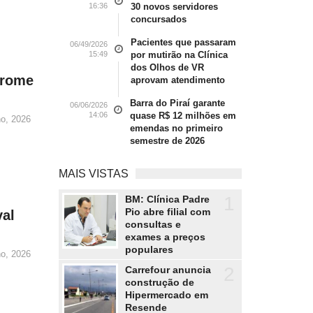
16:36
30 novos servidores
concursados
Pacientes que passaram
06/49/2026
15:49
por mutirão na Clínica
dos Olhos de VR
drome
aprovam atendimento
Barra do Piraí garante
06/06/2026
14:06
quase R$ 12 milhões em
ho, 2026
emendas no primeiro
semestre de 2026
MAIS VISTAS
1
BM: Clínica Padre
Pio abre filial com
val
consultas e
exames a preços
populares
ho, 2026
2
Carrefour anuncia
construção de
Hipermercado em
Resende