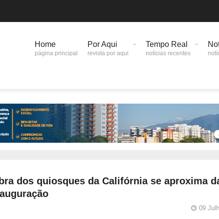
Home
Por Aqui
Tempo Real
Not
página principal
revista por aqui
notícias recentes
notí
bra dos quiosques da Califórnia se aproxima d
nauguração
09 Jul