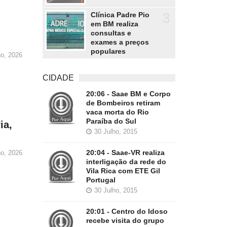
3
Clínica Padre Pio
em BM realiza
consultas e
exames a preços
populares
ho, 2026
CIDADE
20:06 - Saae BM e Corpo
de Bombeiros retiram
vaca morta do Rio
Paraíba do Sul
ia,
30 Julho, 2015
20:04 - Saae-VR realiza
ho, 2026
interligação da rede do
Vila Rica com ETE Gil
Portugal
30 Julho, 2015
20:01 - Centro do Idoso
recebe visita do grupo