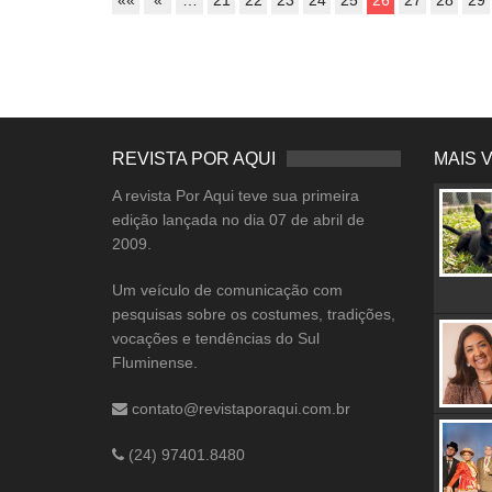
REVISTA POR AQUI
MAIS 
A revista Por Aqui teve sua primeira
edição lançada no dia 07 de abril de
2009.
Um veículo de comunicação com
pesquisas sobre os costumes, tradições,
vocações e tendências do Sul
Fluminense.
contato@revistaporaqui.com.br
(24) 97401.8480