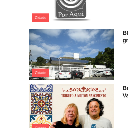
Cidade
B
gr
Cidade
Ba
V
Cidade