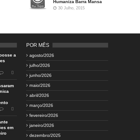
Humaniza Barra Mansa
30 Julho, 2015
POR MÊS
posse a
agosto/2026
res
julho/2026
junho/2026
maio/2026
ssaram
ínica
abril/2026
ento
março/2026
fevereiro/2026
ante
janeiro/2026
ões em
iro
dezembro/2025