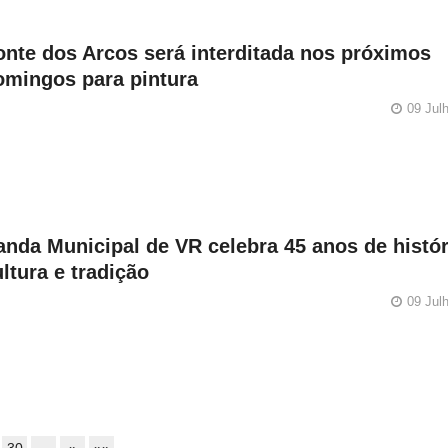
onte dos Arcos será interditada nos próximos
omingos para pintura
09 Jul
anda Municipal de VR celebra 45 anos de histór
ltura e tradição
09 Jul
30
…
»
»»