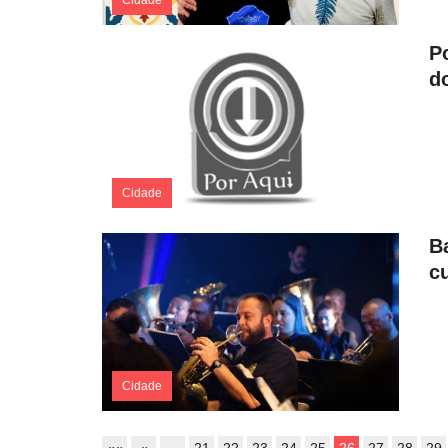
P
d
Cidade
B
cu
Cidade
««
«
…
21
22
23
24
25
26
27
28
29