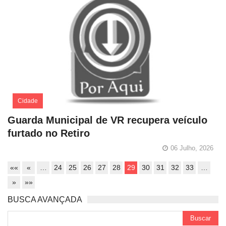
Cidade
Guarda Municipal de VR recupera veículo
furtado no Retiro
06 Julho, 2026
««
«
…
24
25
26
27
28
29
30
31
32
33
…
»
»»
BUSCA AVANÇADA