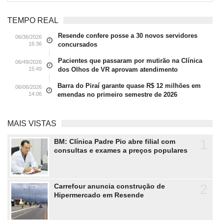
TEMPO REAL
Resende confere posse a 30 novos servidores
06/36/2026
16:36
concursados
Pacientes que passaram por mutirão na Clínica
06/49/2026
15:49
dos Olhos de VR aprovam atendimento
Barra do Piraí garante quase R$ 12 milhões em
06/06/2026
14:06
emendas no primeiro semestre de 2026
MAIS VISTAS
1
BM: Clínica Padre Pio abre filial com
consultas e exames a preços populares
2
Carrefour anuncia construção de
Hipermercado em Resende