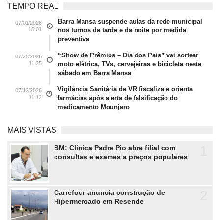
TEMPO REAL
Barra Mansa suspende aulas da rede municipal
07/01/2026
15:01
nos turnos da tarde e da noite por medida
preventiva
“Show de Prêmios – Dia dos Pais” vai sortear
07/25/2026
11:25
moto elétrica, TVs, cervejeiras e bicicleta neste
sábado em Barra Mansa
Vigilância Sanitária de VR fiscaliza e orienta
07/12/2026
11:12
farmácias após alerta de falsificação do
medicamento Mounjaro
MAIS VISTAS
1
BM: Clínica Padre Pio abre filial com
consultas e exames a preços populares
2
Carrefour anuncia construção de
Hipermercado em Resende