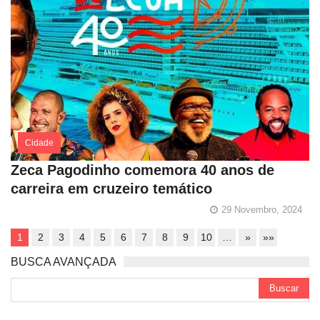
Cidade
Zeca Pagodinho comemora 40 anos de
carreira em cruzeiro temático
29 Novembro, 2024
1
2
3
4
5
6
7
8
9
10
…
»
»»
BUSCA AVANÇADA