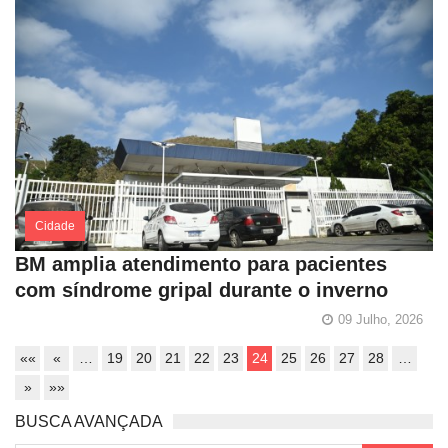
Cidade
BM amplia atendimento para pacientes
com síndrome gripal durante o inverno
09 Julho, 2026
««
«
…
19
20
21
22
23
24
25
26
27
28
…
»
»»
BUSCA AVANÇADA