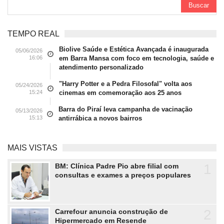
TEMPO REAL
Biolive Saúde e Estética Avançada é inaugurada
05/06/2026
16:06
em Barra Mansa com foco em tecnologia, saúde e
atendimento personalizado
"Harry Potter e a Pedra Filosofal" volta aos
05/24/2026
15:24
cinemas em comemoração aos 25 anos
Barra do Piraí leva campanha de vacinação
05/13/2026
15:13
antirrábica a novos bairros
MAIS VISTAS
1
BM: Clínica Padre Pio abre filial com
consultas e exames a preços populares
2
Carrefour anuncia construção de
Hipermercado em Resende