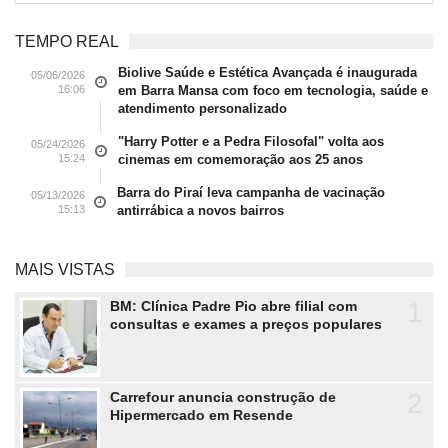
TEMPO REAL
Biolive Saúde e Estética Avançada é inaugurada
05/06/2026
16:06
em Barra Mansa com foco em tecnologia, saúde e
atendimento personalizado
"Harry Potter e a Pedra Filosofal" volta aos
05/24/2026
15:24
cinemas em comemoração aos 25 anos
Barra do Piraí leva campanha de vacinação
05/13/2026
15:13
antirrábica a novos bairros
MAIS VISTAS
1
BM: Clínica Padre Pio abre filial com
consultas e exames a preços populares
2
Carrefour anuncia construção de
Hipermercado em Resende