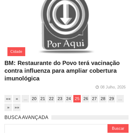
Cidade
BM: Restaurante do Povo terá vacinação
contra influenza para ampliar cobertura
imunológica
08 Julho, 2026
««
«
…
20
21
22
23
24
25
26
27
28
29
…
»
»»
BUSCA AVANÇADA