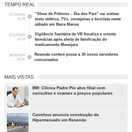
TEMPO REAL
“Show de Prêmios – Dia dos Pais” vai sortear
07/25/2026
11:25
moto elétrica, TVs, cervejeiras e bicicleta neste
sábado em Barra Mansa
Vigilância Sanitária de VR fiscaliza e orienta
07/12/2026
11:12
farmácias após alerta de falsificação do
medicamento Mounjaro
Resende confere posse a 30 novos servidores
06/36/2026
16:36
concursados
MAIS VISTAS
1
BM: Clínica Padre Pio abre filial com
consultas e exames a preços populares
2
Carrefour anuncia construção de
Hipermercado em Resende