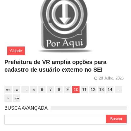
Cidade
Prefeitura de VR amplia opções para
cadastro de usuário externo no SEI
28 Julho, 2026
««
«
…
5
6
7
8
9
10
11
12
13
14
…
»
»»
BUSCA AVANÇADA