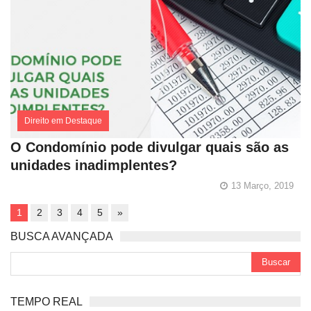
Direito em Destaque
O Condomínio pode divulgar quais são as
unidades inadimplentes?
13 Março, 2019
1
2
3
4
5
»
BUSCA AVANÇADA
TEMPO REAL