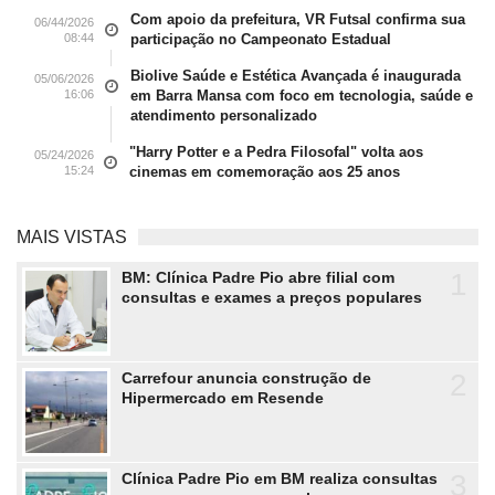
Com apoio da prefeitura, VR Futsal confirma sua
06/44/2026
08:44
participação no Campeonato Estadual
Biolive Saúde e Estética Avançada é inaugurada
05/06/2026
16:06
em Barra Mansa com foco em tecnologia, saúde e
atendimento personalizado
"Harry Potter e a Pedra Filosofal" volta aos
05/24/2026
15:24
cinemas em comemoração aos 25 anos
MAIS VISTAS
1
BM: Clínica Padre Pio abre filial com
consultas e exames a preços populares
2
Carrefour anuncia construção de
Hipermercado em Resende
3
Clínica Padre Pio em BM realiza consultas