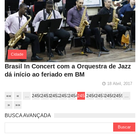
Cidade
Brasil In Concert com a Orquestra de Jazz
dá início ao feriado em BM
18 Abril, 2017
««
«
…
2450
2451
2452
2453
2454
2455
2456
2457
2458
2459
…
»
»»
BUSCA AVANÇADA