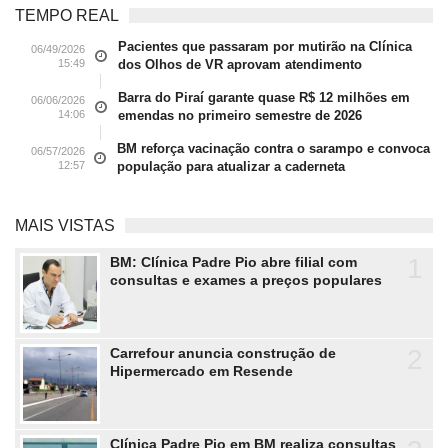
TEMPO REAL
Pacientes que passaram por mutirão na Clínica
06/49/2026
15:49
dos Olhos de VR aprovam atendimento
Barra do Piraí garante quase R$ 12 milhões em
06/06/2026
14:06
emendas no primeiro semestre de 2026
BM reforça vacinação contra o sarampo e convoca
06/57/2026
12:57
população para atualizar a caderneta
MAIS VISTAS
1
BM: Clínica Padre Pio abre filial com
consultas e exames a preços populares
2
Carrefour anuncia construção de
Hipermercado em Resende
Clínica Padre Pio em BM realiza consultas