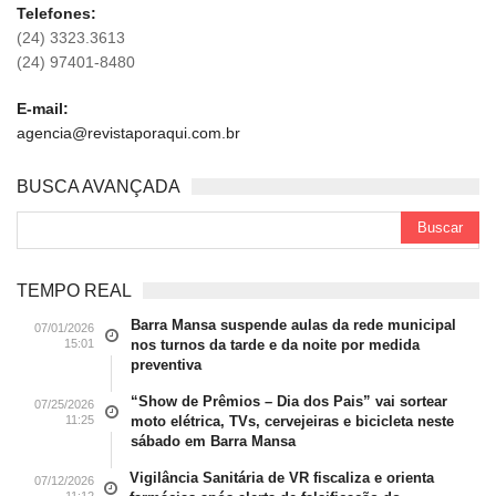
Telefones:
(24) 3323.3613
(24) 97401-8480
E-mail:
agencia@revistaporaqui.com.br
BUSCA AVANÇADA
TEMPO REAL
Barra Mansa suspende aulas da rede municipal
07/01/2026
15:01
nos turnos da tarde e da noite por medida
preventiva
“Show de Prêmios – Dia dos Pais” vai sortear
07/25/2026
11:25
moto elétrica, TVs, cervejeiras e bicicleta neste
sábado em Barra Mansa
Vigilância Sanitária de VR fiscaliza e orienta
07/12/2026