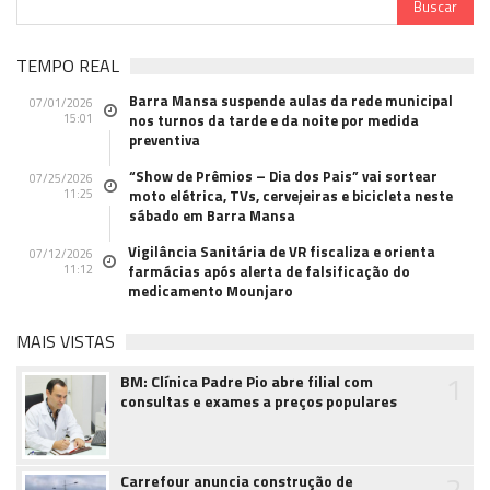
TEMPO REAL
Barra Mansa suspende aulas da rede municipal
07/01/2026
15:01
nos turnos da tarde e da noite por medida
preventiva
“Show de Prêmios – Dia dos Pais” vai sortear
07/25/2026
11:25
moto elétrica, TVs, cervejeiras e bicicleta neste
sábado em Barra Mansa
Vigilância Sanitária de VR fiscaliza e orienta
07/12/2026
11:12
farmácias após alerta de falsificação do
medicamento Mounjaro
MAIS VISTAS
1
BM: Clínica Padre Pio abre filial com
consultas e exames a preços populares
2
Carrefour anuncia construção de