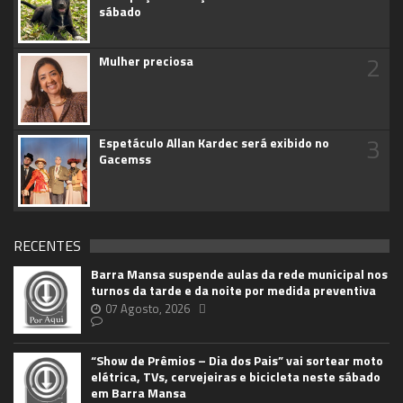
sábado
2
Mulher preciosa
3
Espetáculo Allan Kardec será exibido no
Gacemss
RECENTES
Barra Mansa suspende aulas da rede municipal nos
turnos da tarde e da noite por medida preventiva
07 Agosto, 2026
“Show de Prêmios – Dia dos Pais” vai sortear moto
elétrica, TVs, cervejeiras e bicicleta neste sábado
em Barra Mansa