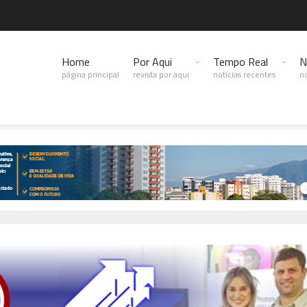
Home
Por Aqui
Tempo Real
N
página principal
revista por aqui
notícias recentes
no