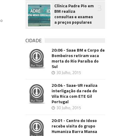
3
Clínica Padre Pio em
BM realiza
consultas e exames
do
a preços populares
CIDADE
20:06 - Saae BM e Corpo de
Bombeiros retiram vaca
morta do Rio Paraíba do
Sul
30 Julho, 2015
20:04 - Saae-VR realiza
interligação da rede do
Vila Rica com ETE Gil
Portugal
30 Julho, 2015
20:01 - Centro do Idoso
recebe visita do grupo
Humaniza Barra Mansa