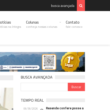
busca avançada
otícias
Colunas
Contato
tícias na íntegra
conheça nossas colunas
fale conosco
BUSCA AVANÇADA
TEMPO REAL
Resende confere posse a
06/36/2026