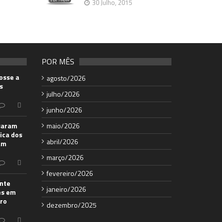
30 Julho, 2015
POR MÊS
osse a
agosto/2026
s
julho/2026
junho/2026
saram
maio/2026
ica dos
abril/2026
am
março/2026
fevereiro/2026
ante
janeiro/2026
es em
ro
dezembro/2025