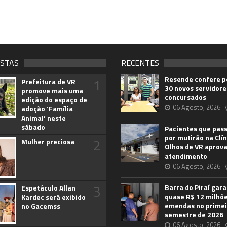
ISTAS
RECENTES
Resende confere p
1
Prefeitura de VR
30 novos servidore
promove mais uma
concursados
edição do espaço de
06 Agosto, 2026
adoção ‘Família
Animal’ neste
sábado
Pacientes que pas
por mutirão na Clín
2
Mulher preciosa
Olhos de VR aprov
atendimento
06 Agosto, 2026
3
Barra do Piraí gar
Espetáculo Allan
quase R$ 12 milhõ
Kardec será exibido
emendas no primei
no Gacemss
semestre de 2026
06 Agosto, 2026