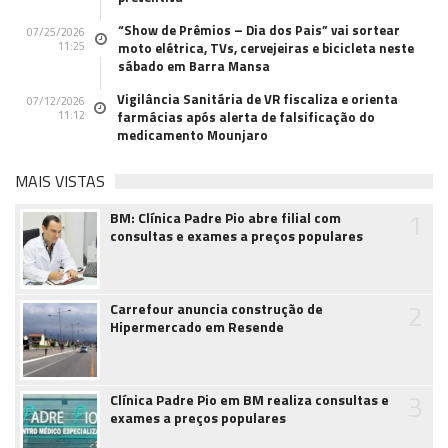
“Show de Prêmios – Dia dos Pais” vai sortear
07/25/2026
11:25
moto elétrica, TVs, cervejeiras e bicicleta neste
sábado em Barra Mansa
Vigilância Sanitária de VR fiscaliza e orienta
07/12/2026
11:12
farmácias após alerta de falsificação do
medicamento Mounjaro
MAIS VISTAS
1
BM: Clínica Padre Pio abre filial com
consultas e exames a preços populares
2
Carrefour anuncia construção de
Hipermercado em Resende
3
Clínica Padre Pio em BM realiza consultas e
exames a preços populares