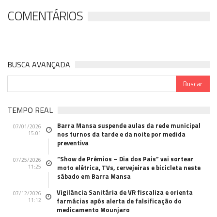
COMENTÁRIOS
BUSCA AVANÇADA
TEMPO REAL
Barra Mansa suspende aulas da rede municipal
07/01/2026
15:01
nos turnos da tarde e da noite por medida
preventiva
“Show de Prêmios – Dia dos Pais” vai sortear
07/25/2026
11:25
moto elétrica, TVs, cervejeiras e bicicleta neste
sábado em Barra Mansa
Vigilância Sanitária de VR fiscaliza e orienta
07/12/2026
11:12
farmácias após alerta de falsificação do
medicamento Mounjaro