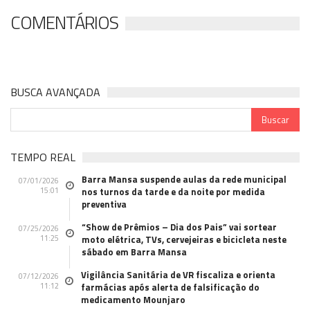
COMENTÁRIOS
BUSCA AVANÇADA
TEMPO REAL
Barra Mansa suspende aulas da rede municipal
07/01/2026
15:01
nos turnos da tarde e da noite por medida
preventiva
“Show de Prêmios – Dia dos Pais” vai sortear
07/25/2026
11:25
moto elétrica, TVs, cervejeiras e bicicleta neste
sábado em Barra Mansa
Vigilância Sanitária de VR fiscaliza e orienta
07/12/2026
11:12
farmácias após alerta de falsificação do
medicamento Mounjaro