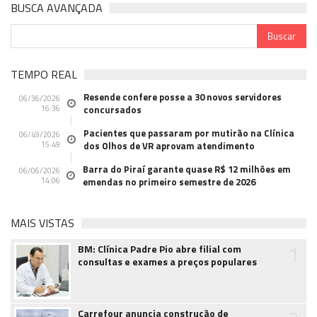
BUSCA AVANÇADA
TEMPO REAL
Resende confere posse a 30 novos servidores
06/36/2026
16:36
concursados
Pacientes que passaram por mutirão na Clínica
06/49/2026
15:49
dos Olhos de VR aprovam atendimento
Barra do Piraí garante quase R$ 12 milhões em
06/06/2026
14:06
emendas no primeiro semestre de 2026
MAIS VISTAS
1
BM: Clínica Padre Pio abre filial com
consultas e exames a preços populares
Carrefour anuncia construção de