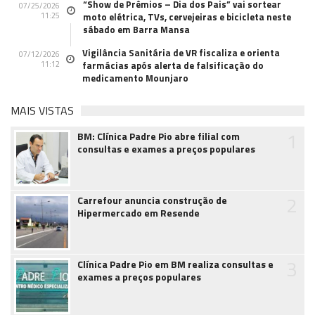
“Show de Prêmios – Dia dos Pais” vai sortear
07/25/2026
11:25
moto elétrica, TVs, cervejeiras e bicicleta neste
sábado em Barra Mansa
Vigilância Sanitária de VR fiscaliza e orienta
07/12/2026
11:12
farmácias após alerta de falsificação do
medicamento Mounjaro
MAIS VISTAS
1
BM: Clínica Padre Pio abre filial com
consultas e exames a preços populares
2
Carrefour anuncia construção de
Hipermercado em Resende
3
Clínica Padre Pio em BM realiza consultas e
exames a preços populares