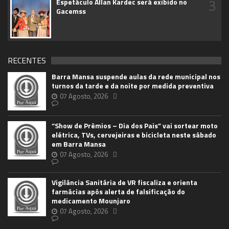
3
Espetáculo Allan Kardec será exibido no
Gacemss
RECENTES
Barra Mansa suspende aulas da rede municipal nos
turnos da tarde e da noite por medida preventiva
07 Agosto, 2026
“Show de Prêmios – Dia dos Pais” vai sortear moto
elétrica, TVs, cervejeiras e bicicleta neste sábado
em Barra Mansa
07 Agosto, 2026
Vigilância Sanitária de VR fiscaliza e orienta
farmácias após alerta de falsificação do
medicamento Mounjaro
07 Agosto, 2026