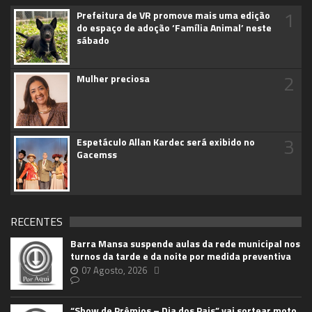
1
Prefeitura de VR promove mais uma edição
do espaço de adoção ‘Família Animal’ neste
sábado
2
Mulher preciosa
3
Espetáculo Allan Kardec será exibido no
Gacemss
RECENTES
Barra Mansa suspende aulas da rede municipal nos
turnos da tarde e da noite por medida preventiva
07 Agosto, 2026
“Show de Prêmios – Dia dos Pais” vai sortear moto