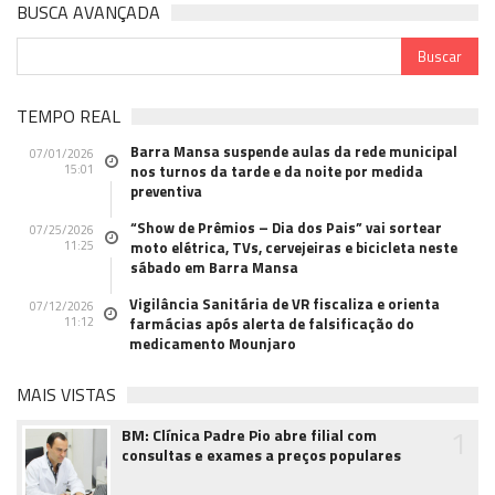
BUSCA AVANÇADA
TEMPO REAL
Barra Mansa suspende aulas da rede municipal
07/01/2026
15:01
nos turnos da tarde e da noite por medida
preventiva
“Show de Prêmios – Dia dos Pais” vai sortear
07/25/2026
11:25
moto elétrica, TVs, cervejeiras e bicicleta neste
sábado em Barra Mansa
Vigilância Sanitária de VR fiscaliza e orienta
07/12/2026
11:12
farmácias após alerta de falsificação do
medicamento Mounjaro
MAIS VISTAS
1
BM: Clínica Padre Pio abre filial com
consultas e exames a preços populares