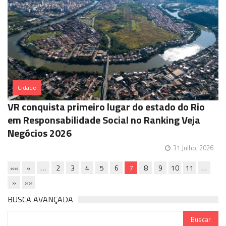
Cidade
VR conquista primeiro lugar do estado do Rio
em Responsabilidade Social no Ranking Veja
Negócios 2026
31 Julho, 2026
««
«
…
2
3
4
5
6
7
8
9
10
11
…
»
»»
BUSCA AVANÇADA