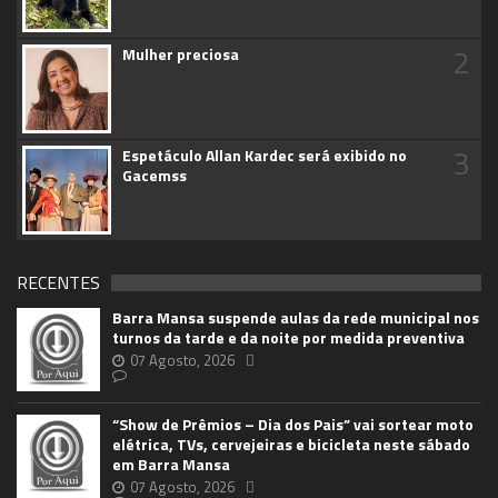
2
Mulher preciosa
3
Espetáculo Allan Kardec será exibido no
Gacemss
RECENTES
Barra Mansa suspende aulas da rede municipal nos
turnos da tarde e da noite por medida preventiva
07 Agosto, 2026
“Show de Prêmios – Dia dos Pais” vai sortear moto
elétrica, TVs, cervejeiras e bicicleta neste sábado
em Barra Mansa
07 Agosto, 2026