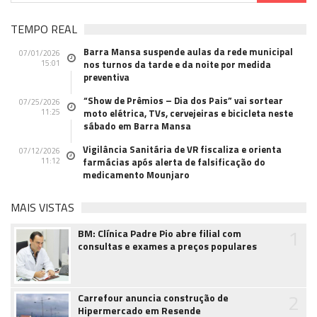
TEMPO REAL
Barra Mansa suspende aulas da rede municipal
07/01/2026
15:01
nos turnos da tarde e da noite por medida
preventiva
“Show de Prêmios – Dia dos Pais” vai sortear
07/25/2026
11:25
moto elétrica, TVs, cervejeiras e bicicleta neste
sábado em Barra Mansa
Vigilância Sanitária de VR fiscaliza e orienta
07/12/2026
11:12
farmácias após alerta de falsificação do
medicamento Mounjaro
MAIS VISTAS
1
BM: Clínica Padre Pio abre filial com
consultas e exames a preços populares
2
Carrefour anuncia construção de
Hipermercado em Resende