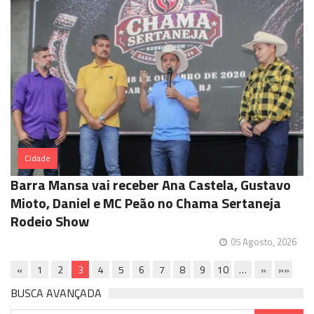
Cidade
Barra Mansa vai receber Ana Castela, Gustavo
Mioto, Daniel e MC Peão no Chama Sertaneja
Rodeio Show
05 Agosto, 2026
«
1
2
3
4
5
6
7
8
9
10
…
»
»»
BUSCA AVANÇADA