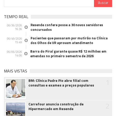
TEMPO REAL
Resende confere posse a 30 novos servidores
06/36/2026
16:36
concursados
Pacientes que passaram por mutirão na Clínica
06/49/2026
15:49
dos Olhos de VR aprovam atendimento
Barra do Piraí garante quase R$ 12 milhões em
06/06/2026
14:06
emendas no primeiro semestre de 2026
MAIS VISTAS
1
BM: Clínica Padre Pio abre filial com
consultas e exames a preços populares
2
Carrefour anuncia construção de
Hipermercado em Resende