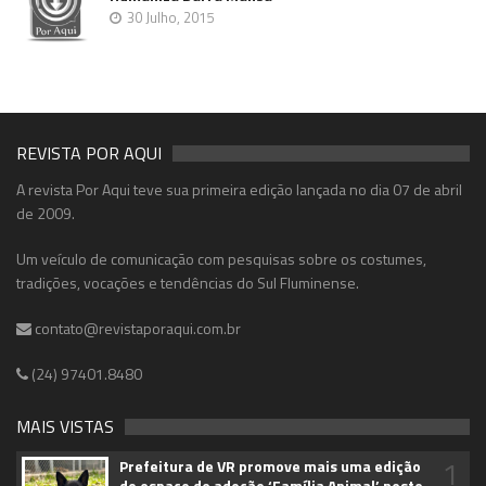
30 Julho, 2015
REVISTA POR AQUI
A revista Por Aqui teve sua primeira edição lançada no dia 07 de abril
de 2009.
Um veículo de comunicação com pesquisas sobre os costumes,
tradições, vocações e tendências do Sul Fluminense.
contato@revistaporaqui.com.br
(24) 97401.8480
MAIS VISTAS
1
Prefeitura de VR promove mais uma edição
do espaço de adoção ‘Família Animal’ neste