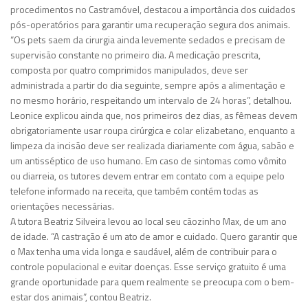
procedimentos no Castramóvel, destacou a importância dos cuidados
pós-operatórios para garantir uma recuperação segura dos animais.
“Os pets saem da cirurgia ainda levemente sedados e precisam de
supervisão constante no primeiro dia. A medicação prescrita,
composta por quatro comprimidos manipulados, deve ser
administrada a partir do dia seguinte, sempre após a alimentação e
no mesmo horário, respeitando um intervalo de 24 horas”, detalhou.
Leonice explicou ainda que, nos primeiros dez dias, as fêmeas devem
obrigatoriamente usar roupa cirúrgica e colar elizabetano, enquanto a
limpeza da incisão deve ser realizada diariamente com água, sabão e
um antisséptico de uso humano. Em caso de sintomas como vômito
ou diarreia, os tutores devem entrar em contato com a equipe pelo
telefone informado na receita, que também contém todas as
orientações necessárias.
A tutora Beatriz Silveira levou ao local seu cãozinho Max, de um ano
de idade. “A castração é um ato de amor e cuidado. Quero garantir que
o Max tenha uma vida longa e saudável, além de contribuir para o
controle populacional e evitar doenças. Esse serviço gratuito é uma
grande oportunidade para quem realmente se preocupa com o bem-
estar dos animais”, contou Beatriz.