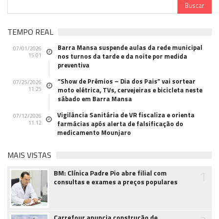
TEMPO REAL
Barra Mansa suspende aulas da rede municipal
07/01/2026
15:01
nos turnos da tarde e da noite por medida
preventiva
“Show de Prêmios – Dia dos Pais” vai sortear
07/25/2026
11:25
moto elétrica, TVs, cervejeiras e bicicleta neste
sábado em Barra Mansa
Vigilância Sanitária de VR fiscaliza e orienta
07/12/2026
11:12
farmácias após alerta de falsificação do
medicamento Mounjaro
MAIS VISTAS
1
BM: Clínica Padre Pio abre filial com
consultas e exames a preços populares
Carrefour anuncia construção de