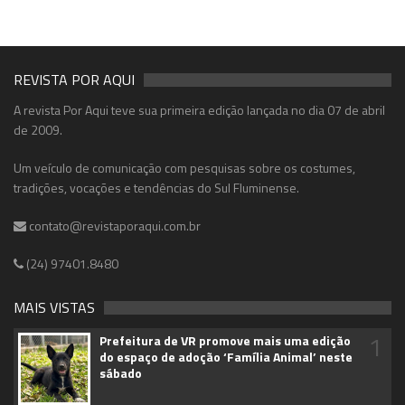
REVISTA POR AQUI
A revista Por Aqui teve sua primeira edição lançada no dia 07 de abril
de 2009.
Um veículo de comunicação com pesquisas sobre os costumes,
tradições, vocações e tendências do Sul Fluminense.
contato@revistaporaqui.com.br
(24) 97401.8480
MAIS VISTAS
1
Prefeitura de VR promove mais uma edição
do espaço de adoção ‘Família Animal’ neste
sábado