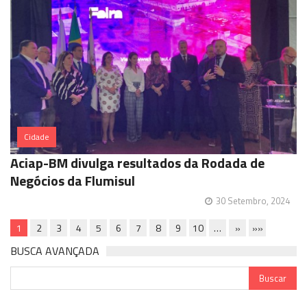
Cidade
Aciap-BM divulga resultados da Rodada de
Negócios da Flumisul
30 Setembro, 2024
1
2
3
4
5
6
7
8
9
10
…
»
»»
BUSCA AVANÇADA