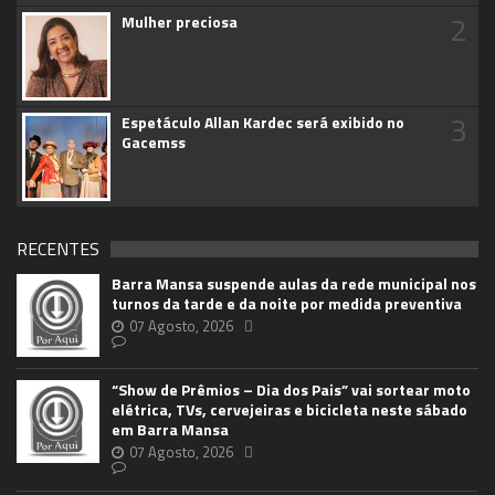
2
Mulher preciosa
3
Espetáculo Allan Kardec será exibido no
Gacemss
RECENTES
Barra Mansa suspende aulas da rede municipal nos
turnos da tarde e da noite por medida preventiva
07 Agosto, 2026
“Show de Prêmios – Dia dos Pais” vai sortear moto
elétrica, TVs, cervejeiras e bicicleta neste sábado
em Barra Mansa
07 Agosto, 2026