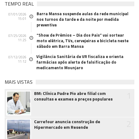
TEMPO REAL
Barra Mansa suspende aulas da rede municipal
07/01/2026
15:01
nos turnos da tarde e da noite por medida
preventiva
“Show de Prêmios – Dia dos Pais” vai sortear
07/25/2026
11:25
moto elétrica, TVs, cervejeiras e bicicleta neste
sábado em Barra Mansa
Vigilância Sanitária de VR fiscaliza e orienta
07/12/2026
11:12
farmácias após alerta de falsificação do
medicamento Mounjaro
MAIS VISTAS
1
BM: Clínica Padre Pio abre filial com
consultas e exames a preços populares
2
Carrefour anuncia construção de
Hipermercado em Resende